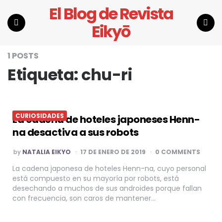
El Blog de Revista
Eikyō
Menu
Search
1 POSTS
Etiqueta:
chu-ri
CURIOSIDADES
La cadena de hoteles japoneses Henn-
na desactiva a sus robots
POSTED
by
NATALIA EIKYO
17 DE ENERO DE 2019
0 COMMENTS
BY
La cadena japonesa de hoteles Henn-na, cuyo personal
está compuesto en su mayoría por robots, está
desechando a muchos de sus androides porque fallan
con frecuencia, son caros de mantener…