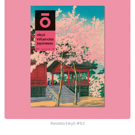
Revista Eikyō #52