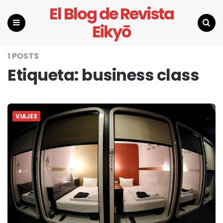
El Blog de Revista
Eikyō
Menu
Search
1 POSTS
Etiqueta:
business class
VIAJES