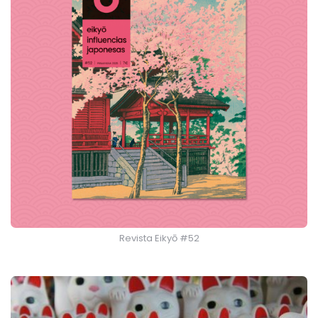
Revista Eikyō #52