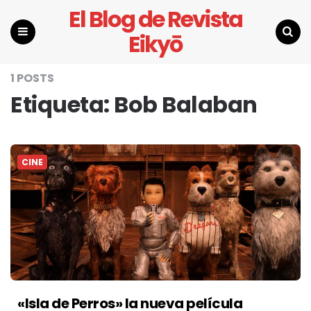
El Blog de Revista
Eikyō
Menu
Search
1 POSTS
Etiqueta:
Bob Balaban
CINE
«Isla de Perros» la nueva película