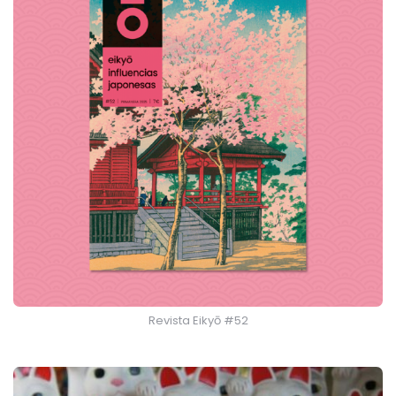
Revista Eikyō #52