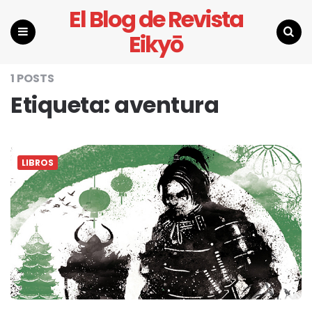
El Blog de Revista
Eikyō
Menu
Search
1 POSTS
Etiqueta:
aventura
LIBROS