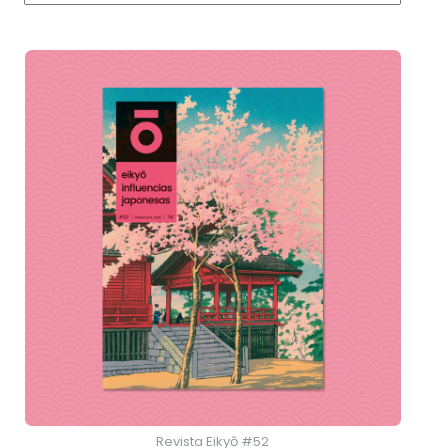
Revista Eikyō #52