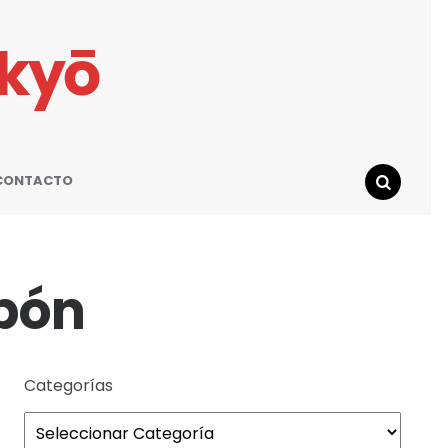
ikyō
CONTACTO
SEARCH
pón
Categorías