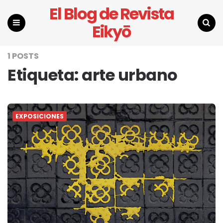
El Blog de Revista
Eikyō
Menu
Search
1 POSTS
Etiqueta:
arte urbano
EXPOSICIONES