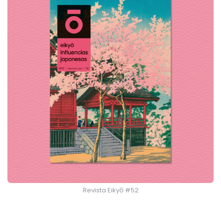
Revista Eikyō #52