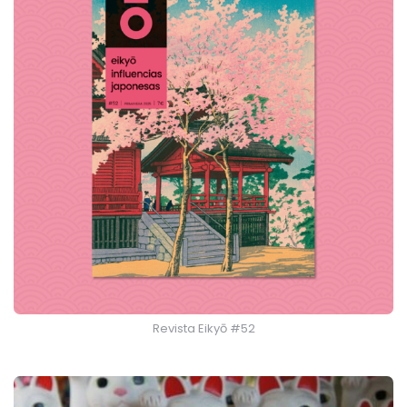
Revista Eikyō #52