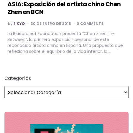
ASIA: Exposición del artista chino Chen
Zhen en BCN
POSTED
by
EIKYO
30 DE ENERO DE 2015
0 COMMENTS
BY
La Blueproject Foundation presenta “Chen Zhen: In-
Between”, la primera exposición personal de este
reconocido artista chino en España. Una propuesta que
reflexiona sobre el equilibrio de la vida interior, la…
Categorías