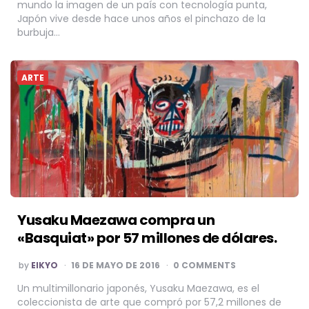
mundo la imagen de un país con tecnología punta,
Japón vive desde hace unos años el pinchazo de la
burbuja…
ARTE
Yusaku Maezawa compra un
«Basquiat» por 57 millones de dólares.
POSTED
by
EIKYO
16 DE MAYO DE 2016
0 COMMENTS
BY
Un multimillonario japonés, Yusaku Maezawa, es el
coleccionista de arte que compró por 57,2 millones de