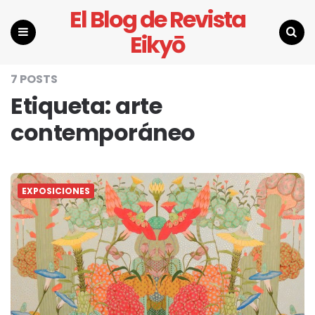
El Blog de Revista
Eikyō
Menu
Search
7 POSTS
Etiqueta:
arte
contemporáneo
EXPOSICIONES