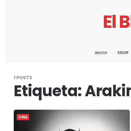
El 
INICIO
SHOP
1 POSTS
Etiqueta:
Araki
CINE