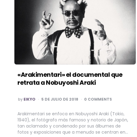
«Arakimentari» el documental que
retrata a Nobuyoshi Araki
POSTED
by
EIKYO
5 DE JULIO DE 2018
0 COMMENTS
BY
Arakimentari se enfoca en Nobuyoshi Araki (Tokio,
1940), el fotógrafo más famoso y notorio de Japón,
tan aclamado y condenado por sus álbumes de
fotos y exposiciones que a menudo se centran en…