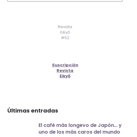
Revista
Eikyō
#52
Suscripción
Revista
Eikyō
Últimas entradas
El café más longevo de Japón… y
uno de los más caros del mundo