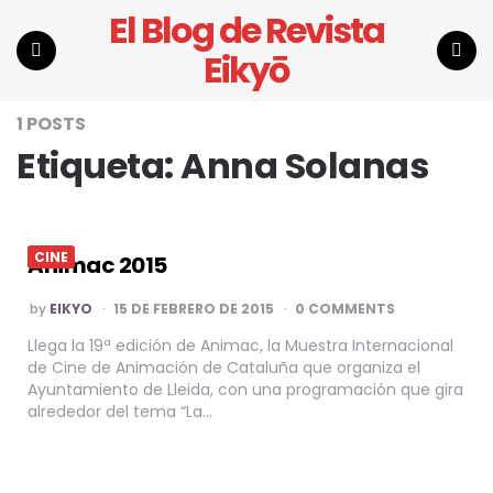
El Blog de Revista
Eikyō
Menu
Search
1 POSTS
Etiqueta:
Anna Solanas
CINE
Animac 2015
POSTED
by
EIKYO
15 DE FEBRERO DE 2015
0 COMMENTS
BY
Llega la 19ª edición de Animac, la Muestra Internacional
de Cine de Animación de Cataluña que organiza el
Ayuntamiento de Lleida, con una programación que gira
alrededor del tema “La…