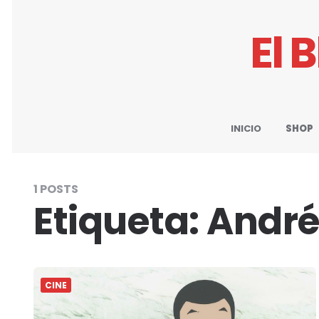
El 
INICIO
SHOP
1 POSTS
Etiqueta:
André
CINE