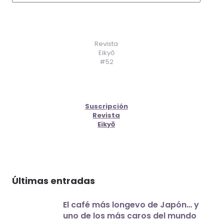
Revista
Eikyō
#52
Suscripción
Revista
Eikyō
Últimas entradas
El café más longevo de Japón… y
uno de los más caros del mundo