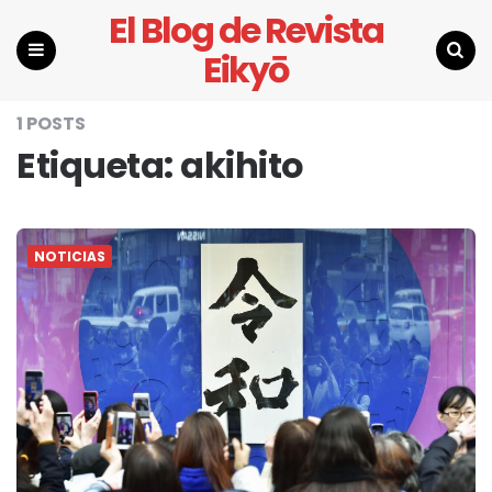
El Blog de Revista
Eikyō
Menu
Search
1 POSTS
Etiqueta:
akihito
NOTICIAS