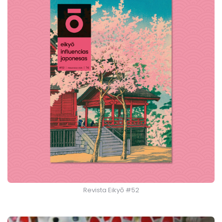
Revista Eikyō #52