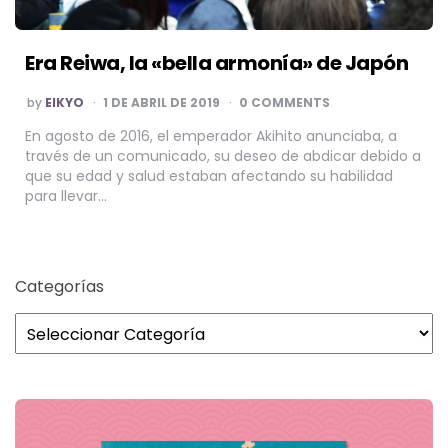
Era Reiwa, la «bella armonía» de Japón
POSTED
by
EIKYO
1 DE ABRIL DE 2019
0 COMMENTS
BY
En agosto de 2016, el emperador Akihito anunciaba, a
través de un comunicado, su deseo de abdicar debido a
que su edad y salud estaban afectando su habilidad
para llevar…
Categorías