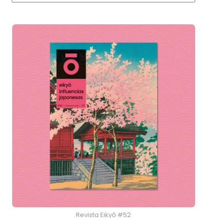
Revista Eikyō #52