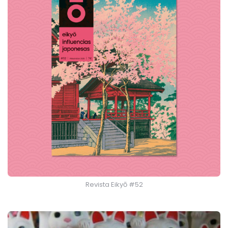
Revista Eikyō #52