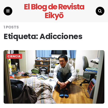
El Blog de Revista
Eikyō
Menu
Search
1 POSTS
Etiqueta:
Adicciones
CIENCIA