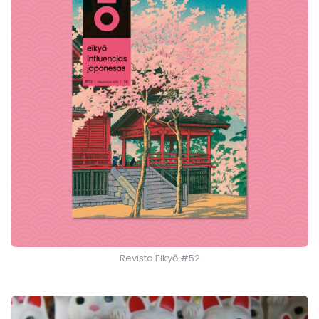
Revista Eikyō #52