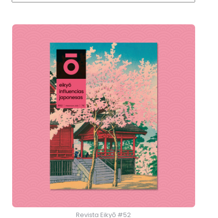
Revista Eikyō #52