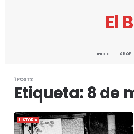
El 
INICIO
SHOP
1 POSTS
Etiqueta:
8 de 
HISTORIA